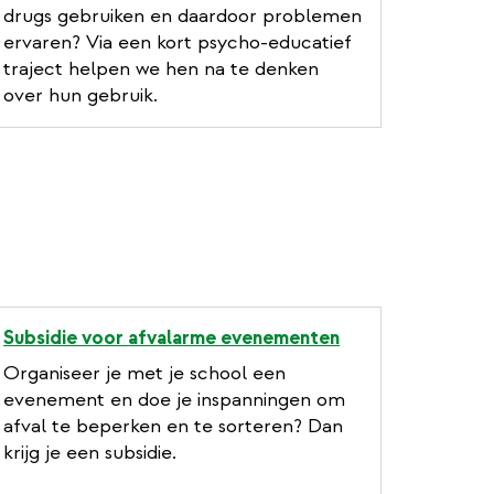
e
drugs gebruiken en daardoor problemen
r
ervaren? Via een kort psycho-educatief
n
traject helpen we hen na te denken
a
over hun gebruik.
l
l
i
n
k
Subsidie voor afvalarme evenementen
Organiseer je met je school een
evenement en doe je inspanningen om
afval te beperken en te sorteren? Dan
krijg je een subsidie.