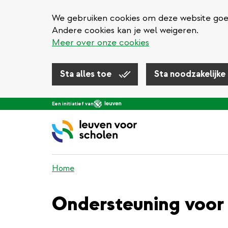
We gebruiken cookies om deze website goed 
Andere cookies kan je wel weigeren.
Meer over onze cookies
Sta alles toe
Sta noodzakelijke
Overslaan
Een initiatief van
en
naar
de
inhoud
gaan
Home
Ondersteuning voor