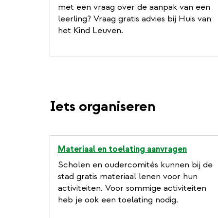
e
met een vraag over de aanpak van een
r
leerling? Vraag gratis advies bij Huis van
n
het Kind Leuven.
a
l
l
i
n
k
Iets organiseren
Materiaal en toelating aanvragen
Scholen en oudercomités kunnen bij de
stad gratis materiaal lenen voor hun
activiteiten. Voor sommige activiteiten
heb je ook een toelating nodig.