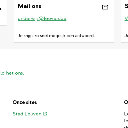
Mail ons
S
onderwijs@leuven.be
V
Je krijgt zo snel mogelijk een antwoord.
J
ld het ons.
Onze sites
O
(externe
Stad Leuven
L
link)
l
d