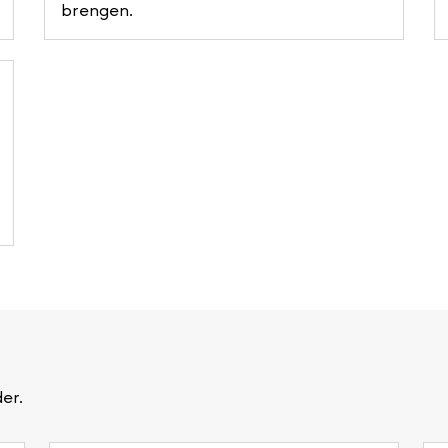
brengen.
er.