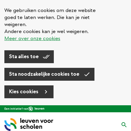
We gebruiken cookies om deze website
goed te laten werken. Die kan je niet
weigeren.
Andere cookies kan je wel weigeren.
Meer over onze cookies
Sta alles toe
Sta noodzakelijke cookies toe
Kies cookies
Overslaan
Een initiatief van
en
naar
Zo
de