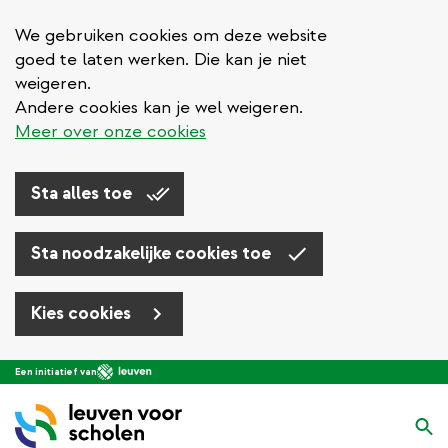
We gebruiken cookies om deze website
goed te laten werken. Die kan je niet
weigeren.
Andere cookies kan je wel weigeren.
Meer over onze cookies
Sta alles toe
Sta noodzakelijke cookies toe
Kies cookies
Overslaan
Een initiatief van
en
naar
Zo
de