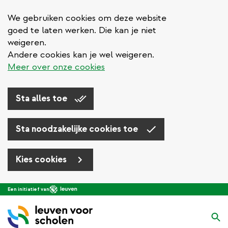
We gebruiken cookies om deze website
goed te laten werken. Die kan je niet
weigeren.
Andere cookies kan je wel weigeren.
Meer over onze cookies
Sta alles toe
Sta noodzakelijke cookies toe
Kies cookies
Overslaan
Een initiatief van
en
naar
Zo
de