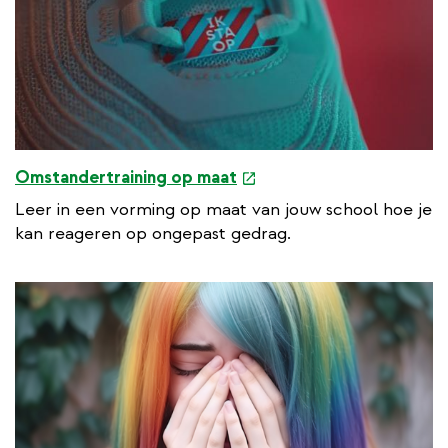
e
Omstandertraining op maat
x
Leer in een vorming op maat van jouw school hoe je
t
kan reageren op ongepast gedrag.
e
r
n
a
l
l
i
n
k