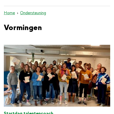
inhoud
gaan
Home
Ondersteuning
Vormingen
Startdag talentencoach