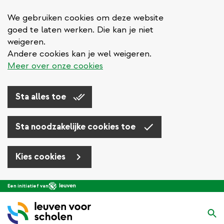
We gebruiken cookies om deze website
goed te laten werken. Die kan je niet
weigeren.
Andere cookies kan je wel weigeren.
Meer over onze cookies
Sta alles toe
Sta noodzakelijke cookies toe
Kies cookies
Overslaan
Een initiatief van
en
naar
Zo
de