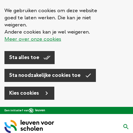
We gebruiken cookies om deze website
goed te laten werken. Die kan je niet
weigeren.
Andere cookies kan je wel weigeren.
Meer over onze cookies
Sta alles toe
Sta noodzakelijke cookies toe
Kies cookies
Overslaan
Een initiatief van
en
naar
Zo
de