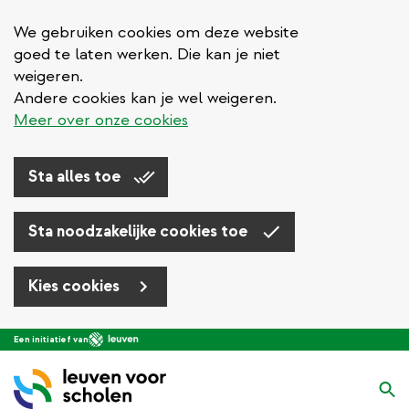
We gebruiken cookies om deze website
goed te laten werken. Die kan je niet
weigeren.
Andere cookies kan je wel weigeren.
Meer over onze cookies
Sta alles toe
Sta noodzakelijke cookies toe
Kies cookies
Overslaan
Een initiatief van
en
naar
Zo
de