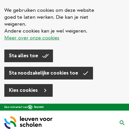
We gebruiken cookies om deze website
goed te laten werken. Die kan je niet
weigeren.
Andere cookies kan je wel weigeren.
Meer over onze cookies
Sta alles toe
Sta noodzakelijke cookies toe
Kies cookies
Overslaan
Een initiatief van
en
naar
Zo
de