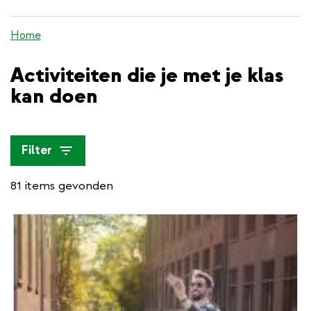
inhoud
gaan
Home
Activiteiten die je met je klas
kan doen
Filter
81 items gevonden