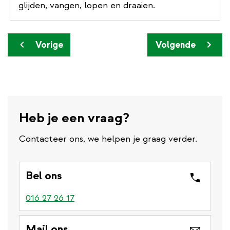
glijden, vangen, lopen en draaien.
Paginering
Vorige pagina
Volgende pagina
Vorige
Volgende
Heb je een vraag?
Contacteer ons, we helpen je graag verder.
Bel ons
016 27 26 17
Mail ons