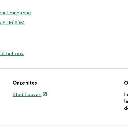
abaaLmagazine
ap STE(A)M
ld het ons.
Onze sites
O
(externe
Stad Leuven
L
link)
l
d