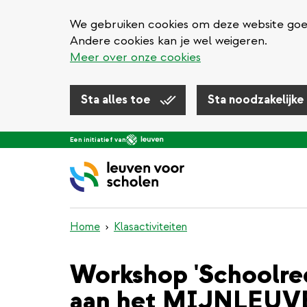
We gebruiken cookies om deze website goed 
Andere cookies kan je wel weigeren.
Meer over onze cookies
Sta alles toe
Sta noodzakelijke
Overslaan
Een initiatief van
en
naar
de
inhoud
gaan
Home
Klasactiviteiten
Workshop 'Schoolred
aan het MIJNLEUV