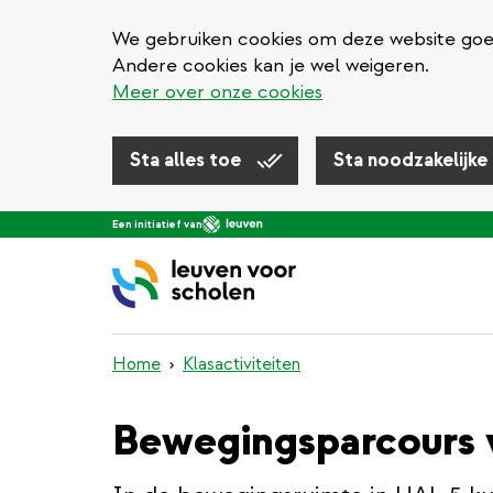
We gebruiken cookies om deze website goed 
Andere cookies kan je wel weigeren.
Meer over onze cookies
Sta alles toe
Sta noodzakelijke
Overslaan
Een initiatief van
en
naar
de
inhoud
gaan
Home
Klasactiviteiten
Bewegingsparcours 