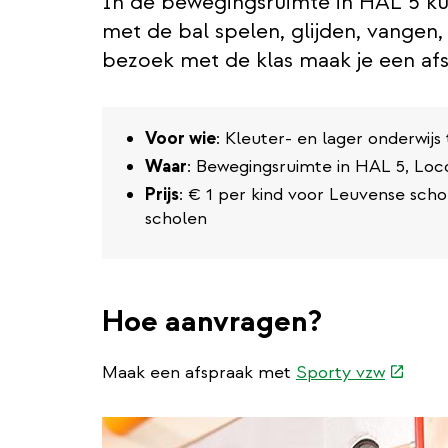
In de bewegingsruimte in HAL 5 ku
met de bal spelen, glijden, vangen,
bezoek met de klas maak je een af
Voor wie
: Kleuter- en lager onderwijs 
Waar
: Bewegingsruimte in HAL 5, Lo
Prijs
: € 1 per kind voor Leuvense scho
scholen
Hoe aanvragen?
(extern
Maak een afspraak met
Sporty vzw
link)