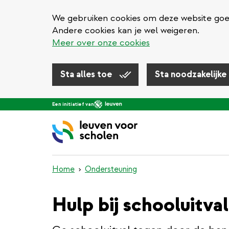
We gebruiken cookies om deze website goed 
Andere cookies kan je wel weigeren.
Meer over onze cookies
Sta alles toe
Sta noodzakelijke
Overslaan
Een initiatief van
en
naar
de
inhoud
gaan
Home
Ondersteuning
Hulp bij schooluitval