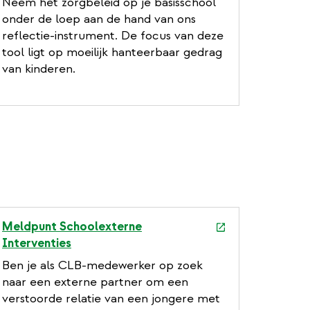
Neem het zorgbeleid op je basisschool
onder de loep aan de hand van ons
reflectie-instrument. De focus van deze
tool ligt op moeilijk hanteerbaar gedrag
van kinderen.
e
Meldpunt Schoolexterne
x
Interventies
t
Ben je als CLB-medewerker op zoek
e
naar een externe partner om een
r
verstoorde relatie van een jongere met
n