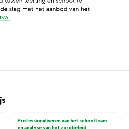
 tussen leerling en school te
n de slag met het aanbod van het
tval
.
js
Professionaliseren van het schoolteam
en analyse van het zorgbeleid