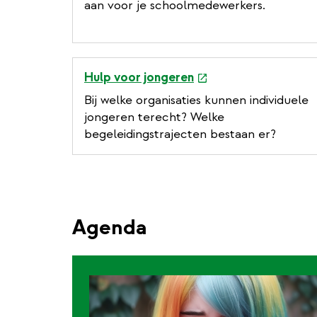
aan voor je schoolmedewerkers.
e
Hulp voor jongeren
x
Bij welke organisaties kunnen individuele
t
jongeren terecht? Welke
e
begeleidingstrajecten bestaan er?
r
n
a
l
l
Agenda
i
n
k