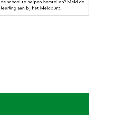
de school te helpen herstellen? Meld de
a
leerling aan bij het Meldpunt.
l
l
i
n
k