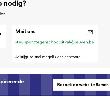
p nodig?
er.
Mail ons
steunpunttegenschooluitval@leuven.be
Je krijgt zo snel mogelijk een antwoord.
nspirerende
Bezoek de website Samen 