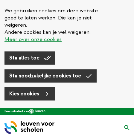
We gebruiken cookies om deze website
goed te laten werken. Die kan je niet
weigeren.
Andere cookies kan je wel weigeren.
Meer over onze cookies
Sta alles toe
Sta noodzakelijke cookies toe
Kies cookies
Overslaan
Een initiatief van
en
naar
Zo
de