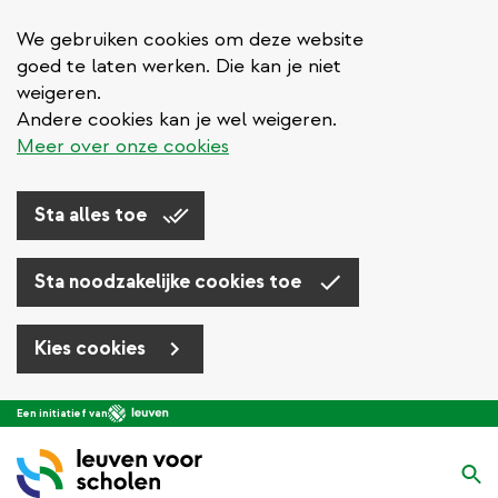
We gebruiken cookies om deze website
goed te laten werken. Die kan je niet
weigeren.
Andere cookies kan je wel weigeren.
Meer over onze cookies
Sta alles toe
Sta noodzakelijke cookies toe
Kies cookies
Overslaan
Een initiatief van
en
naar
Zo
de