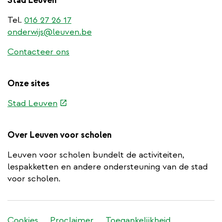
Stad Leuven
Tel.
016 27 26 17
onderwijs@leuven.be
Contacteer ons
Onze sites
(externe
Stad Leuven
link)
Over Leuven voor scholen
Leuven voor scholen bundelt de activiteiten,
lespakketten en andere ondersteuning van de stad
voor scholen.
Stadleuven
Cookies
Proclaimer
Toegankelijkheid