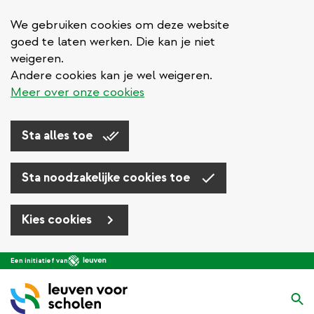
We gebruiken cookies om deze website
goed te laten werken. Die kan je niet
weigeren.
Andere cookies kan je wel weigeren.
Meer over onze cookies
Sta alles toe
Sta noodzakelijke cookies toe
Kies cookies
Overslaan
Een initiatief van
en
naar
Zo
de