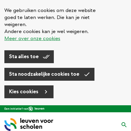
We gebruiken cookies om deze website
goed te laten werken. Die kan je niet
weigeren.
Andere cookies kan je wel weigeren.
Meer over onze cookies
Sta alles toe
Sta noodzakelijke cookies toe
Kies cookies
Overslaan
Een initiatief van
en
naar
Zo
de