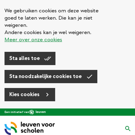
We gebruiken cookies om deze website
goed te laten werken. Die kan je niet
weigeren.
Andere cookies kan je wel weigeren.
Meer over onze cookies
Sta alles toe
Sta noodzakelijke cookies toe
Kies cookies
Overslaan
Een initiatief van
en
naar
Zo
de