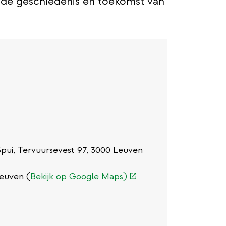
r de geschiedenis en toekomst van
pui, Tervuursevest 97, 3000 Leuven
(externe
Leuven (
Bekijk op Google Maps)
link)