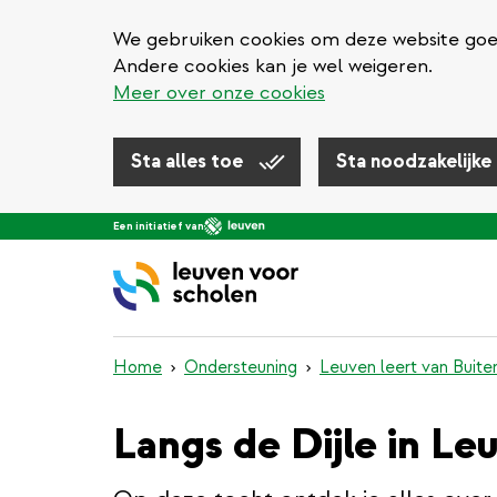
We gebruiken cookies om deze website goed 
Andere cookies kan je wel weigeren.
Meer over onze cookies
Sta alles toe
Sta noodzakelijke
Overslaan
Een initiatief van
en
naar
de
inhoud
gaan
Home
Ondersteuning
Leuven leert van Buite
Langs de Dijle in Le