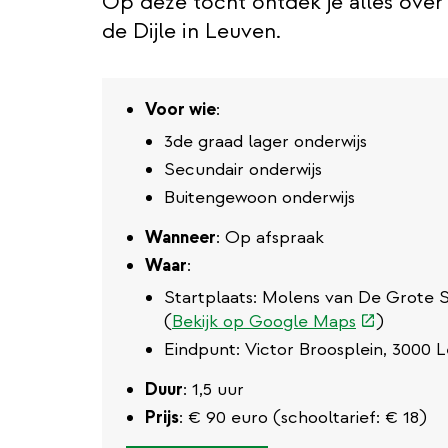
Op deze tocht ontdek je alles ove
de Dijle in Leuven.
Voor wie
:
3de graad lager onderwijs
Secundair onderwijs
Buitengewoon onderwijs
Wanneer
: Op afspraak
Waar
:
Startplaats: Molens van De Grote S
(externe
(
Bekijk op Google Maps
)
link)
Eindpunt: Victor Broosplein, 3000 
Duur
: 1,5 uur
Prijs
: € 90 euro (schooltarief: € 18)