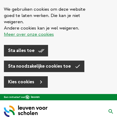
We gebruiken cookies om deze website
goed te laten werken. Die kan je niet
weigeren.
Andere cookies kan je wel weigeren.
Meer over onze cookies
Sta alles toe
Sta noodzakelijke cookies toe
Kies cookies
Overslaan
Een initiatief van
en
naar
Zo
de