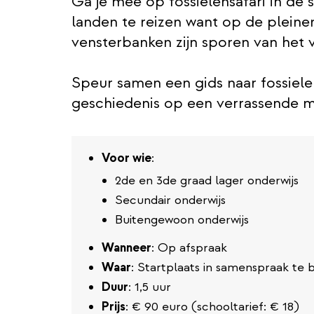
Ga je mee op fossielensafari in de 
landen te reizen want op de pleinen
vensterbanken zijn sporen van het 
Speur samen een gids naar fossiele
geschiedenis op een verrassende m
Voor wie
:
2de en 3de graad lager onderwijs
Secundair onderwijs
Buitengewoon onderwijs
Wanneer
: Op afspraak
Waar
: Startplaats in samenspraak te 
Duur
: 1,5 uur
Prijs
: € 90 euro (schooltarief: € 18)