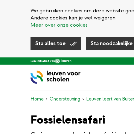
We gebruiken cookies om deze website goed 
Andere cookies kan je wel weigeren.
Meer over onze cookies
Sta alles toe
Sta noodzakelijke
Overslaan
Een initiatief van
en
naar
de
inhoud
gaan
Home
Ondersteuning
Leuven leert van Buite
Fossielensafari