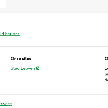
ld het ons.
Onze sites
O
(externe
Stad Leuven
L
link)
l
d
Privacy