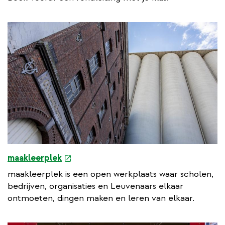
e
maakleerplek
x
maakleerplek is een open werkplaats waar scholen,
t
bedrijven, organisaties en Leuvenaars elkaar
e
ontmoeten, dingen maken en leren van elkaar.
r
n