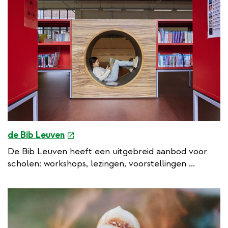
a
l
l
i
n
k
e
de Bib Leuven
x
De Bib Leuven heeft een uitgebreid aanbod voor
t
scholen: workshops, lezingen, voorstellingen ...
e
r
n
a
l