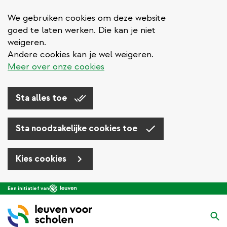
We gebruiken cookies om deze website
goed te laten werken. Die kan je niet
weigeren.
Andere cookies kan je wel weigeren.
Meer over onze cookies
Sta alles toe
Sta noodzakelijke cookies toe
Kies cookies
Overslaan
Een initiatief van
en
naar
Zo
de