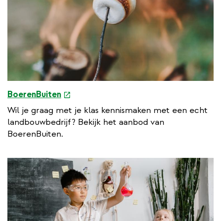
l
i
n
k
e
BoerenBuiten
x
Wil je graag met je klas kennismaken met een echt
t
landbouwbedrijf? Bekijk het aanbod van
e
BoerenBuiten.
r
n
a
l
l
i
n