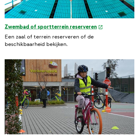
e
Zwembad of sportterrein reserveren
x
Een zaal of terrein reserveren of de
t
beschikbaarheid bekijken.
e
r
n
a
l
l
i
n
k