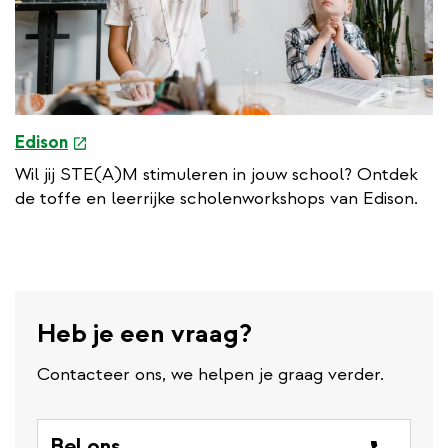
k
e
Edison
x
Wil jij STE(A)M stimuleren in jouw school? Ontdek
t
de toffe en leerrijke scholenworkshops van Edison.
e
r
n
a
l
Heb je een vraag?
l
i
Contacteer ons, we helpen je graag verder.
n
k
Bel ons