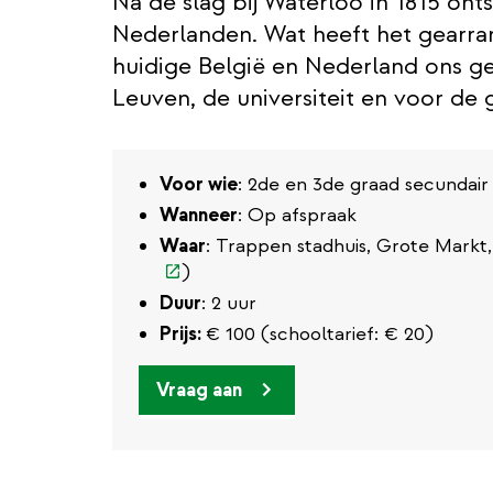
Na de slag bij Waterloo in 1815 ont
Nederlanden. Wat heeft het gearran
huidige België en Nederland ons g
Leuven, de universiteit en voor d
Voor wie
: 2de en 3de graad secundair
Wanneer
: Op afspraak
Waar
: Trappen stadhuis, Grote Markt
)
Duur
: 2 uur
Prijs:
€ 100 (schooltarief: € 20)
Vraag aan