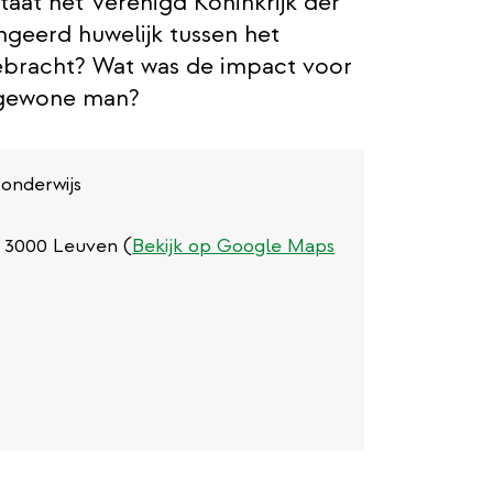
staat het Verenigd Koninkrijk der
geerd huwelijk tussen het
ebracht? Wat was de impact voor
e gewone man?
 onderwijs
(externe
, 3000 Leuven (
Bekijk op Google Maps
link)