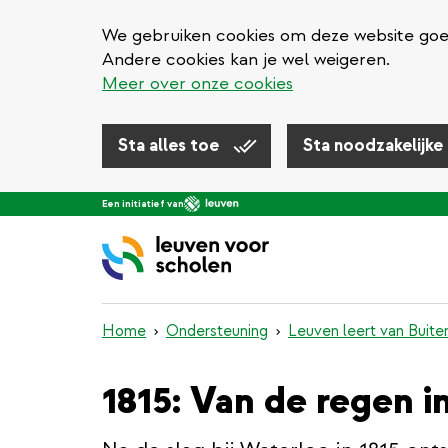
We gebruiken cookies om deze website goed 
Andere cookies kan je wel weigeren.
Meer over onze cookies
Sta alles toe
Sta noodzakelijke
Overslaan
Een initiatief van
en
naar
de
inhoud
gaan
Home
Ondersteuning
Leuven leert van Buite
1815: Van de regen i