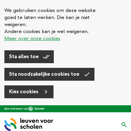
We gebruiken cookies om deze website
goed te laten werken. Die kan je niet
weigeren.
Andere cookies kan je wel weigeren.
Meer over onze cookies
Sta alles toe
Sta noodzakelijke cookies toe
Kies cookies
Overslaan
Een initiatief van
en
naar
Zo
de