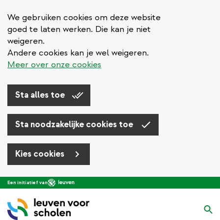
We gebruiken cookies om deze website
goed te laten werken. Die kan je niet
weigeren.
Andere cookies kan je wel weigeren.
Meer over onze cookies
Sta alles toe
Sta noodzakelijke cookies toe
Kies cookies
Overslaan
Een initiatief van
en
naar
Zo
de