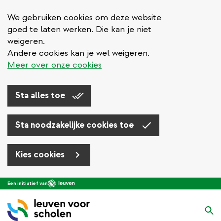
We gebruiken cookies om deze website
goed te laten werken. Die kan je niet
weigeren.
Andere cookies kan je wel weigeren.
Meer over onze cookies
Sta alles toe
Sta noodzakelijke cookies toe
Kies cookies
Overslaan
Een initiatief van
en
naar
Zo
de