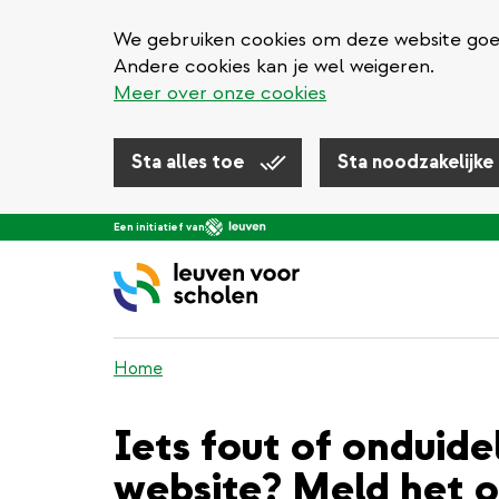
We gebruiken cookies om deze website goed 
Andere cookies kan je wel weigeren.
Meer over onze cookies
Sta alles toe
Sta noodzakelijke
Overslaan
Een initiatief van
en
naar
de
inhoud
gaan
Home
Iets fout of onduide
website? Meld het o