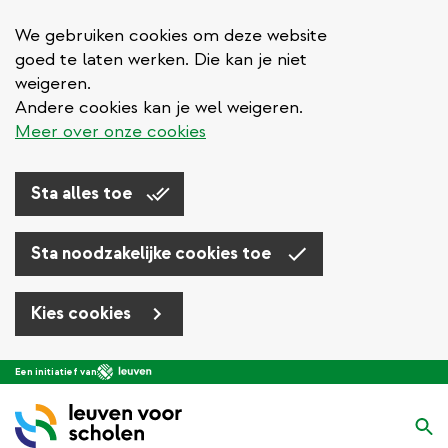
We gebruiken cookies om deze website
goed te laten werken. Die kan je niet
weigeren.
Andere cookies kan je wel weigeren.
Meer over onze cookies
Sta alles toe
Sta noodzakelijke cookies toe
Kies cookies
Overslaan
Een initiatief van
en
naar
Zo
de