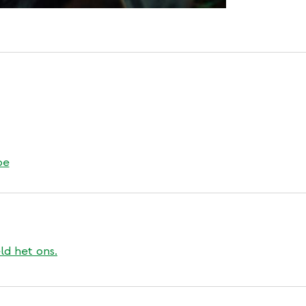
be
ld het ons.