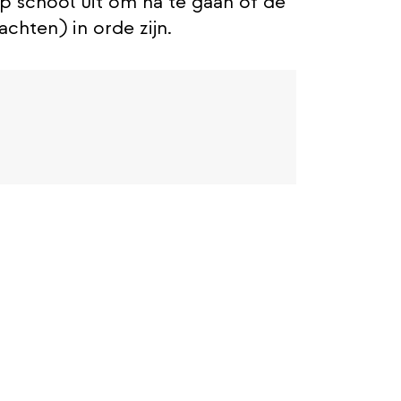
school uit om na te gaan of de
achten) in orde zijn.