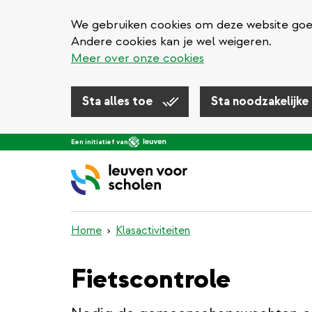
We gebruiken cookies om deze website goed 
Andere cookies kan je wel weigeren.
Meer over onze cookies
Sta alles toe
Sta noodzakelijke
Overslaan
Een initiatief van
en
naar
de
inhoud
gaan
Home
Klasactiviteiten
Fietscontrole