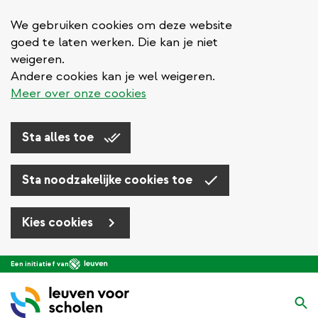
We gebruiken cookies om deze website
goed te laten werken. Die kan je niet
weigeren.
Andere cookies kan je wel weigeren.
Meer over onze cookies
Sta alles toe
Sta noodzakelijke cookies toe
Kies cookies
Overslaan
Een initiatief van
en
naar
Zo
de