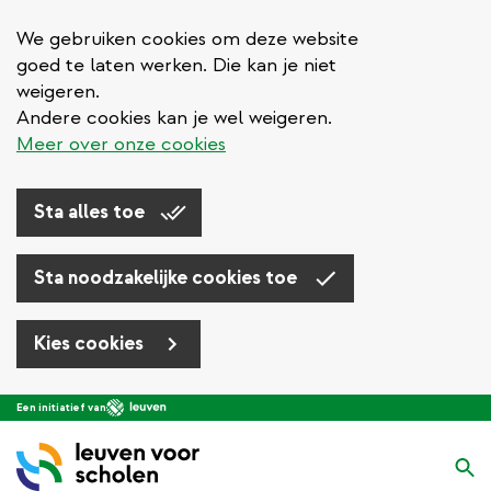
We gebruiken cookies om deze website
goed te laten werken. Die kan je niet
weigeren.
Andere cookies kan je wel weigeren.
Meer over onze cookies
Sta alles toe
Sta noodzakelijke cookies toe
Kies cookies
Overslaan
Een initiatief van
en
naar
Zo
de